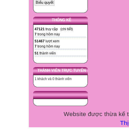
THỐNG KÊ
47121
truy cập (
chi tiết
)
7
trong hôm nay
51467
lượt xem
7
trong hôm nay
51
thành viên
THÀNH VIÊN TRỰC TUYẾN
1 khách và 0 thành viên
Website được thừa kế 
Th