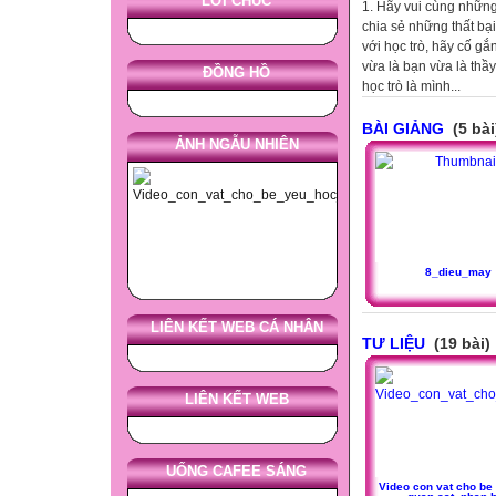
LỜI CHÚC
1. Hãy vui cùng những
chia sẻ những thất bại
với học trò, hãy cố g
vừa là bạn vừa là thầ
ĐỒNG HỒ
học trò là mình...
BÀI GIẢNG
(5 bài
ẢNH NGẪU NHIÊN
8_dieu_may
LIÊN KẾT WEB CÁ NHÂN
TƯ LIỆU
(19 bài)
LIÊN KẾT WEB
UỐNG CAFEE SÁNG
Video con vat cho be