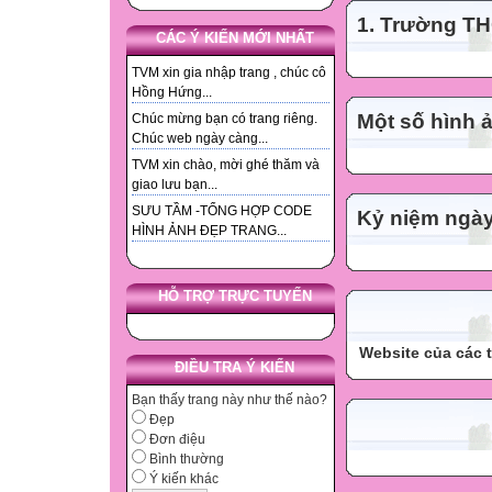
1. Trường TH
CÁC Ý KIẾN MỚI NHẤT
TVM xin gia nhập trang , chúc cô
Hồng Hứng...
Một số hình 
Chúc mừng bạn có trang riêng.
Chúc web ngày càng...
TVM xin chào, mời ghé thăm và
giao lưu bạn...
SƯU TẦM -TỔNG HỢP CODE
Kỷ niệm ngà
HÌNH ẢNH ĐẸP TRANG...
HỖ TRỢ TRỰC TUYẾN
Website của các 
ĐIỀU TRA Ý KIẾN
Bạn thấy trang này như thế nào?
Đẹp
Đơn điệu
Bình thường
Ý kiến khác