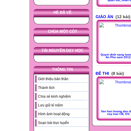
quan sat, nhan b
HÈ ĐÃ VỀ
GIÁO ÁN
(12 bài)
CHÙA MỘT CỘT
TÀI NGUYÊN DẠY HỌC
Quyet dinh nang luo
An Phu nam 2012
THÔNG TIN
ĐỀ THI
(8 bài)
Giới thiệu bản thân
Thành tích
Chia sẻ kinh nghiệm
Lưu giữ kỉ niệm
Van ban huong dan d
Hình ảnh hoạt động
xep loai CB, GV,
Soạn bài trực tuyến